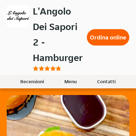
Passa
L'Angolo
al
contenuto
Dei Sapori
principale
Ordina online
2 -
Hamburger
Recensioni
Menu
Contatti